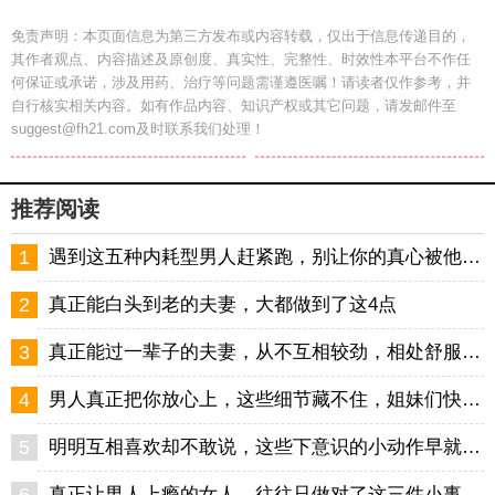
免责声明：本页面信息为第三方发布或内容转载，仅出于信息传递目的，
其作者观点、内容描述及原创度、真实性、完整性、时效性本平台不作任
何保证或承诺，涉及用药、治疗等问题需谨遵医嘱！请读者仅作参考，并
自行核实相关内容。如有作品内容、知识产权或其它问题，请发邮件至
suggest@fh21.com及时联系我们处理！
推荐阅读
1
遇到这五种内耗型男人赶紧跑，别让你的真心被他们一点点消耗殆尽
2
真正能白头到老的夫妻，大都做到了这4点
3
真正能过一辈子的夫妻，从不互相较劲，相处舒服才最重要
4
男人真正把你放心上，这些细节藏不住，姐妹们快对照看看
5
明明互相喜欢却不敢说，这些下意识的小动作早就出卖了你们
真正让男人上瘾的女人，往往只做对了这三件小事