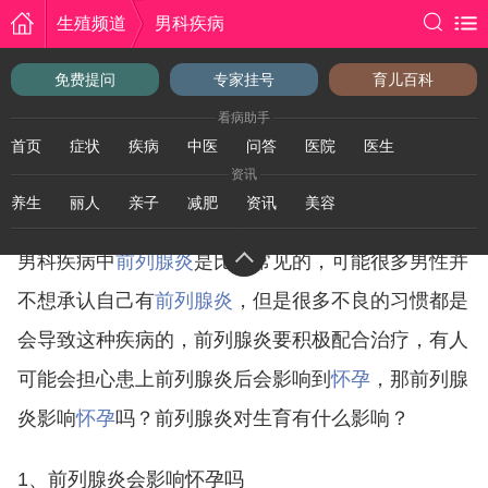
生殖频道
男科疾病
生殖频道
>
男性健康
>
男科疾病
免费提问
专家挂号
育儿百科
前列腺炎影响怀孕吗？前列腺炎对生育
看病助手
有什么影响？
首页
症状
疾病
中医
问答
医院
医生
资讯
发布时间：2024-05-05 10:05:37
养生
丽人
亲子
减肥
资讯
美容
男科疾病中
前列腺炎
是比较常见的，可能很多男性并
不想承认自己有
前列腺炎
，但是很多不良的习惯都是
会导致这种疾病的，前列腺炎要积极配合治疗，有人
可能会担心患上前列腺炎后会影响到
怀孕
，那前列腺
炎影响
怀孕
吗？
前列腺炎对生育有什么影响？
1、前列腺炎会影响怀孕吗